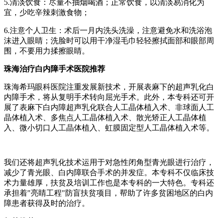
5.清淡饮食：尽量不抽烟喝酒；正常饮食，以清淡易消化为
宜，少吃辛辣刺激食物；
6.注意个人卫生：术后一月内洗头洗澡，注意避免水和洗浴泡
沫进入眼睛；洗脸时可以用干净湿毛巾轻轻擦拭面部和眼部周
围，不要用力揉擦眼睛。
珠海治疗白内障手术医院推荐
珠海希玛眼科医院注重发展新技术，开展表麻下的超声乳化白
内障手术，将从复明手术转向屈光手术。此外，本专科还可开
展了表麻下白内障超声乳化联合人工晶体植入术、非球面人工
晶体植入术、多焦点人工晶体植入术、散光矫正人工晶体植
入、微小切口人工晶体植入、虹膜固定型人工晶体植入术等。
我们还将超声乳化技术运用于对急性闭角型青光眼进行治疗，
减少了青光眼、白内障联合手术的并发症。本专科不仅临床技
术力量雄厚，扶贫及培训工作也是本专科的一大特色。专科还
承担着"亮睛工程"防盲扶贫项目，帮助了许多贫困地区的白内
障患者获得及时的治疗。