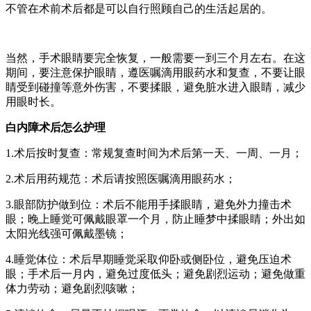
不管在术前术后都是可以自行照顾自己的生活起居的。
当然，手术眼睛要完全恢复，一般需要一到三个月左右。在这
期间，要注意保护眼睛，遵医嘱滴用眼药水和复查，不要让眼
睛受到碰撞等意外伤害，不要揉眼，避免脏水进入眼睛，减少
用眼时长。
白内障术后怎么护理
1.术后按时复查：常规复查时间为术后第一天、一周、一月；
2.术后用药规范：术后请按照医嘱滴用眼药水；
3.眼部防护做到位：术后不能用手揉眼睛，避免外力撞击术
眼；晚上睡觉可佩戴眼罩一个月，防止睡梦中揉眼睛；外出如
太阳光线强可佩戴墨镜；
4.睡觉体位：术后早期睡觉采取仰卧或侧卧位，避免压迫术
眼；手术后一月内，避免过度低头；避免剧烈运动；避免做重
体力劳动；避免剧烈咳嗽；