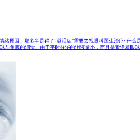
情绪原因，那多半是得了“溢泪症”需要去找眼科医生治疗~什么
球与角膜的润滑。由于平时分泌的泪液量小，而且是紧沿着眼球表