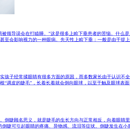
易被领导误会在打瞌睡。”这是很多上睑下垂患者的苦恼。什么
甚至会影响视力的一种眼病。先天性上睑下垂：一般是由于提上睑
实孩子经常揉眼睛有很多方面的原因，而多数家长由于认识不全
“调皮的睫毛”，长着长着就会倒向眼球，以至于触及眼球表面甚
。倒睫顾名思义，就是睫毛的生长方向与正常相反，向着眼睛里
显的倒睫可引起眼睛的疼痛、异物感、流泪等症状。倒睫发生在小朋