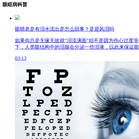
眼眶病科普
眼睛老是有泪水流出是怎么回事？是迎风泪吗
如果你总是无缘无故就“泪流满面”却不是因为伤心过度等
下，人类眼结构中的泪腺会分泌一些泪液，以此来保证眼
03-13