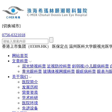
[切换城市]
0756-6321018
香港上市集团（03309.HK）
医保定点
温州医科大学眼视光医学
网站首页
文章科普
屈光矫视科普
近视防控科普
斜弱视/小儿眼病科普
青光眼科普
玻璃体视网膜科普
眼眶病科普
眼表与
关于我们
医院简介
发展历程
荣誉资质
学术科研
医院环境
先进设备