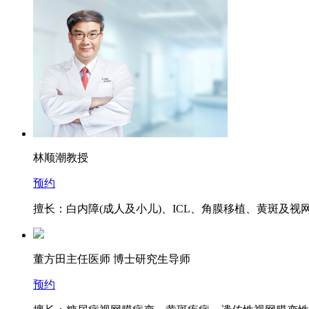
林顺潮
教授
预约
擅长：白内障(成人及小儿)、ICL、角膜移植、黄斑及
董方田
主任医师 博士研究生导师
预约