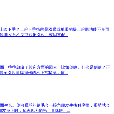
是上睑下垂？上睑下垂指的是双眼或单眼的提上睑肌功能不良而
肌发育不良或缺损引起，或因支配...
面，往往忽略了其它方面的因素，比如倒睫。什么是倒睫？正
至引起角膜损伤的不正常状况，这...
面生长。倒向眼球的睫毛会与眼角膜发生接触摩擦，眼睛就会
友身上时，多表现为怕光、喜眯眼、...