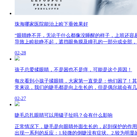
珠海哪家医院能治上睑下垂效果好
“眼睛睁不开，无论干什么都像没睡醒的样子，上班还容
导致上睑欲睁不起，遮挡眼角膜及瞳孔的一部分或全部，
02-28
孩子总爱揉眼睛，不是困也不是痒，可能是这个原因！
每次看到小孩子揉眼睛，大家第一直觉是：他们困了！其
常来说，我们的睫毛都是向上生长的，但是偶尔就会有几根
02-27
睫毛总扎眼睛可以用镊子扯吗？会有什么影响
正常情况下，睫毛是向眼睛外面生长的，起到保护的作用
出现一系列的反应：1.轻微的倒睫没有症状。2.较为明