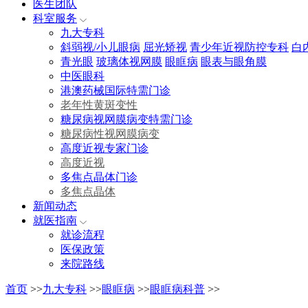
医生团队
科室服务
九大专科
斜弱视/小儿眼病
屈光矫视
青少年近视防控专科
白
青光眼
玻璃体视网膜
眼眶病
眼表与眼角膜
中医眼科
港澳药械国际特需门诊
老年性黄斑变性
糖尿病视网膜病变特需门诊
糖尿病性视网膜病变
高度近视专家门诊
高度近视
多焦点晶体门诊
多焦点晶体
新闻动态
就医指南
就诊流程
医保政策
来院路线
首页
>>
九大专科
>>
眼眶病
>>
眼眶病科普
>>