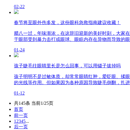
02-22
春节将至眼外伤多发，这份眼科急救指南建议收藏！
腊八一过，年味渐浓，在这辞旧迎新的美好时刻，大家在
于眼部受到暴力击打或眼球、眼眶内存在异物而导致的眼
01-24
孩子睫毛往眼睛里长是怎么回事，可以用镊子拔掉吗
孩子明明不是过敏体质，却常常眼睛红肿，爱眨眼、揉眼
的光线等作用。但如果因为各种原因导致睫毛倒翻，扎进了
01-12
共145条 当前1/25页
首页
前一页
1
2
3
4
5
...
后一页