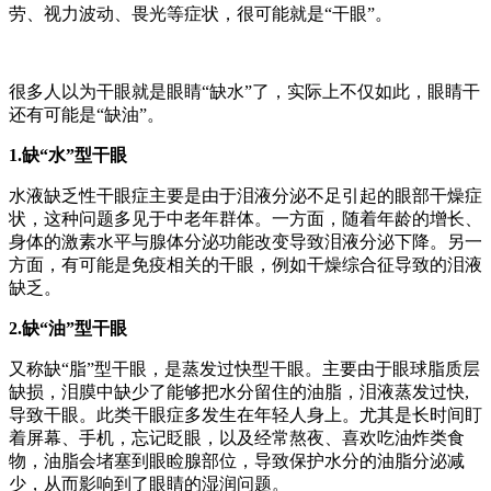
劳、视力波动、畏光等症状，很可能就是“干眼”。
很多人以为干眼就是眼睛“缺水”了，实际上不仅如此，眼睛干
还有可能是“缺油”。
1.缺“水”型干眼
水液缺乏性干眼症主要是由于泪液分泌不足引起的眼部干燥症
状，这种问题多见于中老年群体。一方面，随着年龄的增长、
身体的激素水平与腺体分泌功能改变导致泪液分泌下降。另一
方面，有可能是免疫相关的干眼，例如干燥综合征导致的泪液
缺乏。
2.缺“油”型干眼
又称缺“脂”型干眼，是蒸发过快型干眼。主要由于眼球脂质层
缺损，泪膜中缺少了能够把水分留住的油脂，泪液蒸发过快,
导致干眼。此类干眼症多发生在年轻人身上。尤其是长时间盯
着屏幕、手机，忘记眨眼，以及经常熬夜、喜欢吃油炸类食
物，油脂会堵塞到眼睑腺部位，导致保护水分的油脂分泌减
少，从而影响到了眼睛的湿润问题。